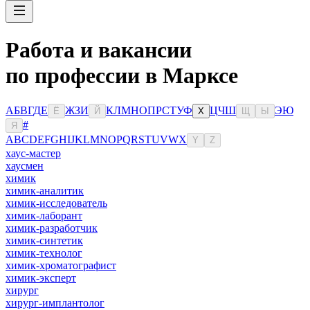
Работа и вакансии
по профессии в Марксе
А
Б
В
Г
Д
Е
Ж
З
И
К
Л
М
Н
О
П
Р
С
Т
У
Ф
Ц
Ч
Ш
Э
Ю
Ё
Й
Х
Щ
Ы
#
Я
A
B
C
D
E
F
G
H
I
J
K
L
M
N
O
P
Q
R
S
T
U
V
W
X
Y
Z
хаус-мастер
хаусмен
химик
химик-аналитик
химик-исследователь
химик-лаборант
химик-разработчик
химик-синтетик
химик-технолог
химик-хроматографист
химик-эксперт
хирург
хирург-имплантолог