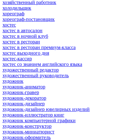
хозяйственный работник
холодильщик
хореограф
хореограф-постановщик
хостес
хостес в автосалон
хостес в ночной клуб
хостес в ресторан
хостес в ресторан премиум-класса
хостес выходного дня
хостес-кассир
хостес со знанием английского языка
художественный редактор
художественный руководитель
художник
художник-аниматор
художник-гравер
художник-декоратор
художник-дизайнер
художник-дизайнер ювелирных изделий
художник-иллюстратор книг
художник компьютерной графики
художник-конструктор
художник-миниатюрист
художник-оформитель