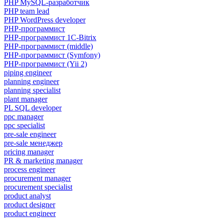
PHP MySQL-разработчик
PHP team lead
PHP WordPress developer
PHP-программист
PHP-программист 1C-Bitrix
PHP-программист (middle)
PHP-программист (Symfony)
PHP-программист (Yii 2)
piping engineer
planning engineer
planning specialist
plant manager
PL SQL developer
ppc manager
ppc specialist
pre-sale engineer
pre-sale менеджер
pricing manager
PR & marketing manager
process engineer
procurement manager
procurement specialist
product analyst
product designer
product engineer