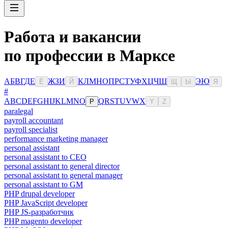
Работа и вакансии
по профессии в Марксе
А
Б
В
Г
Д
Е
Ж
З
И
К
Л
М
Н
О
П
Р
С
Т
У
Ф
Х
Ц
Ч
Ш
Э
Ю
Ё
Й
Щ
Ы
Я
#
A
B
C
D
E
F
G
H
I
J
K
L
M
N
O
Q
R
S
T
U
V
W
X
P
Y
Z
paralegal
payroll accountant
payroll specialist
performance marketing manager
personal assistant
personal assistant to CEO
personal assistant to general director
personal assistant to general manager
personal assistant to GM
PHP drupal developer
PHP JavaScript developer
PHP JS-разработчик
PHP magento developer